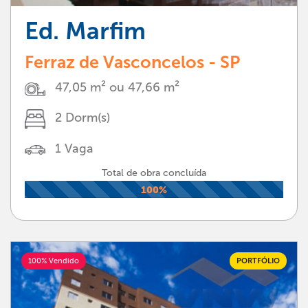
Ed. Marfim
Ferraz de Vasconcelos - SP
47,05 m² ou 47,66 m²
2 Dorm(s)
1 Vaga
Total de obra concluída
100%
100% Vendido
PORTFÓLIO