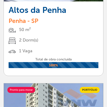
Altos da Penha
Penha - SP
50 m²
2 Dorm(s)
1 Vaga
Total de obra concluída
100%
Pronto para morar
PORTFÓLIO