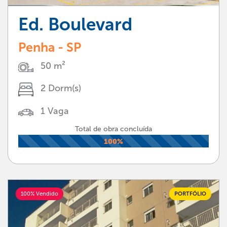
Ed. Boulevard
Penha - SP
50 m²
2 Dorm(s)
1 Vaga
Total de obra concluída
100%
100% Vendido
PORTFÓLIO