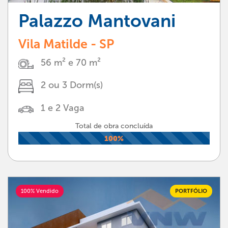
Palazzo Mantovani
Vila Matilde - SP
56 m² e 70 m²
2 ou 3 Dorm(s)
1 e 2 Vaga
Total de obra concluída
100%
100% Vendido
PORTFÓLIO