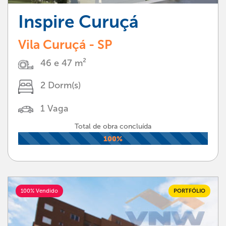
Inspire Curuçá
Vila Curuçá - SP
46 e 47 m²
2 Dorm(s)
1 Vaga
Total de obra concluída
100%
100% Vendido
PORTFÓLIO