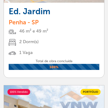
Ed. Jardim
Penha - SP
46 m² e 49 m²
2 Dorm(s)
1 Vaga
Total de obra concluída
100%
100% Vendido
PORTFÓLIO