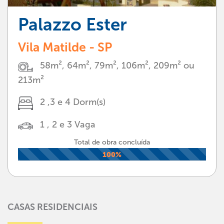
Palazzo Ester
Vila Matilde - SP
58m², 64m², 79m², 106m², 209m² ou
213m²
2 ,3 e 4 Dorm(s)
1 , 2 e 3 Vaga
Total de obra concluída
100%
CASAS RESIDENCIAIS